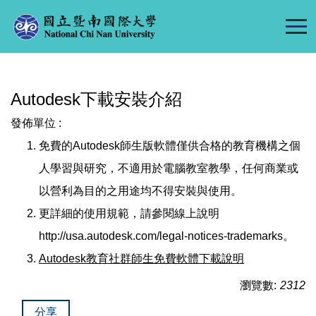
跳
到
主
要
內
Autodesk下載安裝介紹
容
區
發佈單位 :
免費的Autodesk師生版軟體僅供合格的教育機構之個
人學習與研究，不適用於電腦教室教學，任何商業或
以營利為目的之用途均不得安裝與使用。
更詳細的使用規範，請參閱線上說明
http://usa.autodesk.com/legal-notices-trademarks
。
Autodesk教育社群師生免費軟體下載說明
瀏覽數:
2312
分享