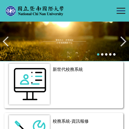
跳
到
主
要
內
容
區
新世代校務系統
校務系統-資訊報修