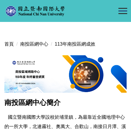
跳
到
主
要
內
容
首頁
南投區網中心
113年南投區網成效
區
南投區網中心簡介
國立暨南國際大學設校於埔里鎮，為最靠近全國地理中心
的一所大學，北連霧社、奧萬大、合歡山，南接日月潭、溪