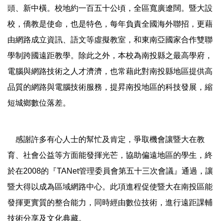
頭、新中橫。校地約一百五十公頃，全區寬廣遼闊。暨大設
校，僑教是使命，也是特色，每年負責全國海外聯招，更藉
由網路成立資訊、語文等虛擬教室，和東南亞國家合作雙聯
學制跨國遠距教學。除此之外，本校為南投縣之最高學府，
電腦與網路技術之人才濟濟，也常藉此對南投縣地區提供高
品質的網路與電腦技術服務，提昇南投地區的科技發展，縮
短城鄉數位落差。
感謝許多有心人士的幫忙及肯定，爭取機會讓暨大在教
育、社會公益等方面能發揮光芒，協助偏遠地區的學生，終
於在2008的『TANet管理委員會第五十三次會議』通過，讓
暨大得以成為區域網路中心。此項進程促使暨大在南投區能
發揮更實質的整合能力，同時經由數位技術，進行遠距課輔
技術分享及文化典藏。