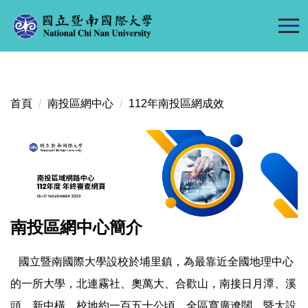
跳
到
主
要
內
容
首頁
南投區網中心
112年南投區網成效
區
南投區網中心簡介
國立暨南國際大學設校於埔里鎮，為最靠近全國地理中心
的一所大學，北連霧社、奧萬大、合歡山，南接日月潭、溪
頭、新中橫。校地約一百五十公頃，全區寬廣遼闊。暨大設