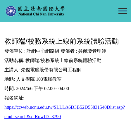
跳
到
主
要
內
教師端/校務系統上線前系統體驗活動
容
區
發佈單位 :
計網中心網路組
發佈者 :
吳佩璇管理師
活動名稱: 教師端/校務系統上線前系統體驗活動
主講人: 先傑電腦股份有限公司工程師
地點: 人文學院 103電腦教室
時間: 2024/6/6 下午 02:00~ 04:00
報名網址:
https://ccweb.ncnu.edu.tw/SLLL/z6D3B52D55831540Dlist.asp?
cmd=search&x_RowID=3790