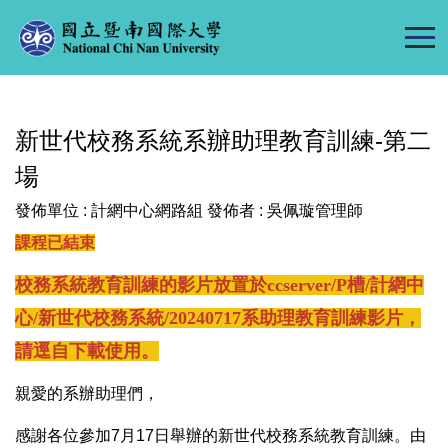
跳
到
主
要
內
新世代校務系統系辦助理教育訓練-第二
容
區
場
發佈單位 :
計網中心網路組
發佈者 :
吳佩璇管理師
課程已結束
校務系統教育訓練的影片放置於
ccserver/P
槽
/
計網中
心
/
新世代校務系統
/20240717
系助理教育訓練影片，
請逕自下載使用。
親愛的系辦助理們，
感謝各位參加7月17日舉辦的新世代校務系統教育訓練。由