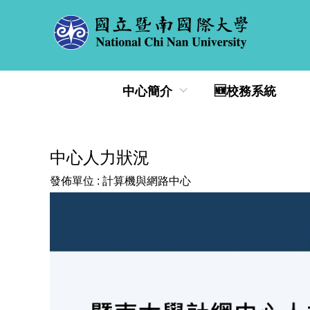
跳
到
主
要
內
中心簡介
🆕校務系統
容
區
中心人力狀況
發佈單位 :
計算機與網路中心