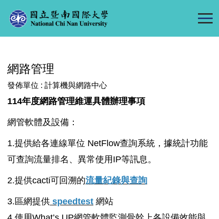
跳
到
主
要
內
網路管理
容
區
發佈單位 :
計算機與網路中心
114年度網路管理維運具體辦理事項
網管軟體及設備：
1.提供給各連線單位 NetFlow查詢系統，據統計功能
可查詢流量排名、異常使用IP等訊息。
2.提供cacti可回溯的
流量紀錄與查詢
3.區網提供
speedtest
網站
4.使用What’s UP網管軟體監測骨幹上各設備效能與