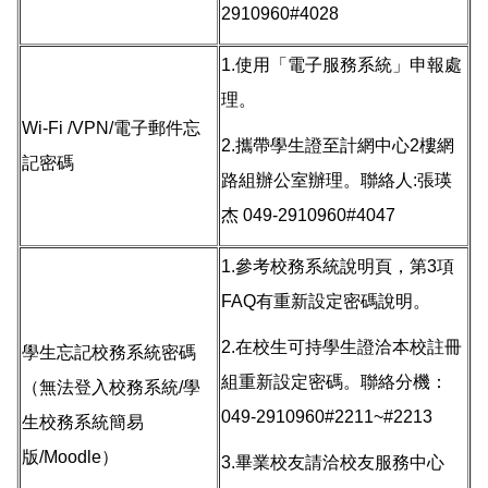
2910960#4028
1.使用「電子服務系統」申報處
理。
Wi-Fi /VPN/電子郵件忘
2.攜帶學生證至計網中心2樓網
記密碼
路組辦公室辦理。聯絡人:張瑛
杰 049-2910960#4047
1.參考
校務系統說明頁
，第3項
FAQ有重新設定密碼說明。
2.在校生可持學生證洽本校註冊
學生忘記校務系統密碼
組重新設定密碼。聯絡分機：
（無法登入校務系統/學
049-2910960#2211~#2213
生校務系統簡易
版/Moodle）
3.畢業校友請洽校友服務中心