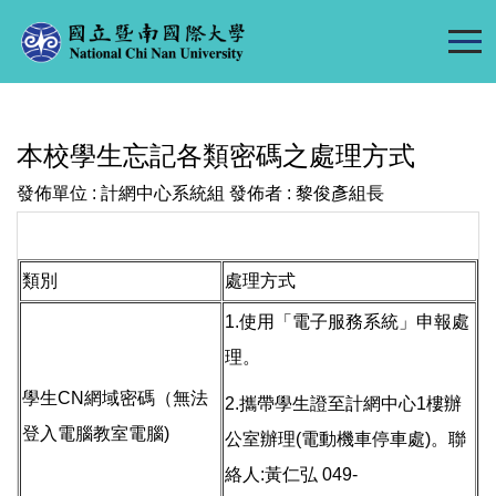
跳
到
主
要
內
本校學生忘記各類密碼之處理方式
容
區
發佈單位 :
計網中心系統組
發佈者 :
黎俊彥組長
類別
處理方式
1.使用「
電子服務系統
」申報處
理。
學生CN網域密碼
（無法
2.攜帶學生證至計網中心1樓辦
登入電腦教室電腦)
公室辦理(電動機車停車處)。聯
絡人:黃仁弘 049-