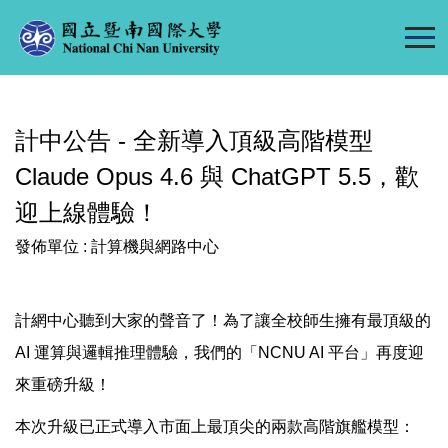
跳
到
主
要
內
計中公告 - 全新導入頂級高階模型
容
區
Claude Opus 4.6 與 ChatGPT 5.5，歡
迎上線體驗！
發佈單位 :
計算機與網路中心
計網中心聽到大家的聲音了！為了讓全校師生擁有最頂級的
AI 運算與邏輯推理體驗，我們的「NCNU AI 平台」再度迎
來重磅升級！
本次升級已正式導入市面上最頂尖的兩款高階旗艦模型：