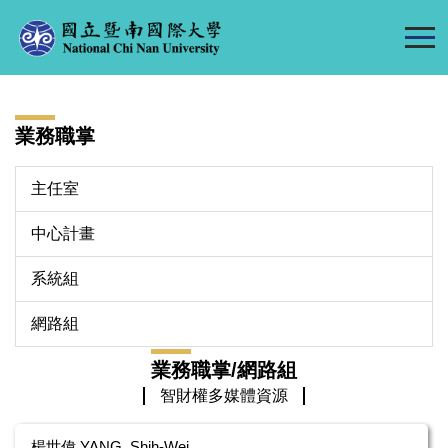
跳
到
主
要
內
業務職掌
容
區
主任室
中心計畫
系統組
網路組
業務職掌/網路組
智財權多媒體資源
楊世偉 YANG, Shih-Wei