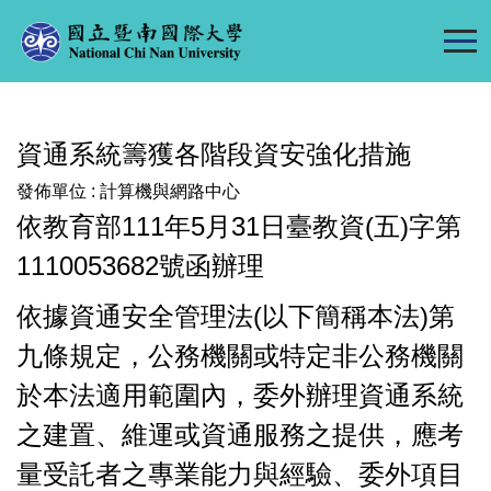
跳
到
主
要
內
資通系統籌獲各階段資安強化措施
容
區
發佈單位 :
計算機與網路中心
依教育部111年5月31日臺教資(五)字第
1110053682號函辦理
依據資通安全管理法(以下簡稱本法)第
九條規定，公務機關或特定非公務機關
於本法適用範圍內，委外辦理資通系統
之建置、維運或資通服務之提供，應考
量受託者之專業能力與經驗、委外項目