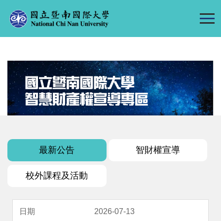
跳
到
主
要
內
容
區
最新公告
智財權宣導
校外課程及活動
2026-07-13