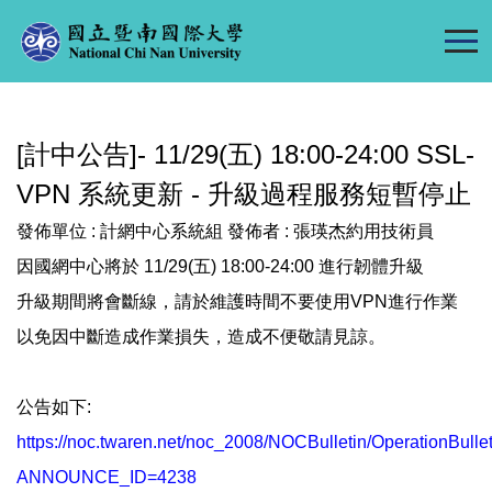
跳
到
主
要
內
[計中公告]- 11/29(五) 18:00-24:00 SSL-
容
區
VPN 系統更新 - 升級過程服務短暫停止
發佈單位 :
計網中心系統組
發佈者 :
張瑛杰約用技術員
因國網中心將於 11/29(五) 18:00-24:00 進行韌體升級
升級期間將會斷線，請於維護時間不要使用VPN進行作業
以免因中斷造成作業損失，造成不便敬請見諒。
公告如下:
https://noc.twaren.net/noc_2008/NOCBulletin/OperationBulle
ANNOUNCE_ID=4238