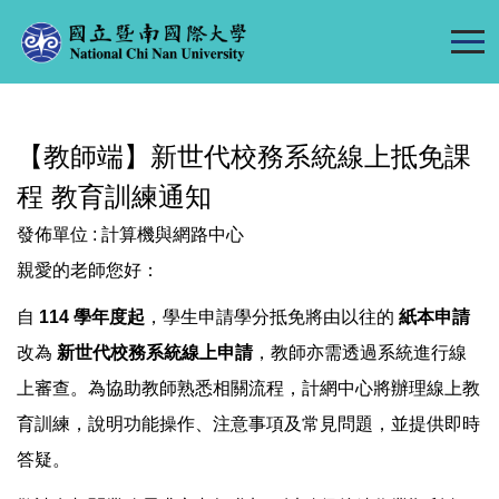
跳
到
主
要
內
【教師端】新世代校務系統線上抵免課
容
區
程 教育訓練通知
發佈單位 :
計算機與網路中心
親愛的老師您好：
自
114 學年度起
，學生申請學分抵免將由以往的
紙本申請
改為
新世代校務系統線上申請
，教師亦需透過系統進行線
上審查。為協助教師熟悉相關流程，計網中心將辦理線上教
育訓練，說明功能操作、注意事項及常見問題，並提供即時
答疑。