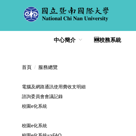
跳
到
主
要
內
中心簡介
🆕校務系統
容
區
首頁
服務總覽
電腦及網路通訊使用費收支明細
諮詢委員會會議記錄
校園e化系統
校園e化系統
校園e化系統=>FAQ