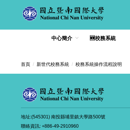
跳
到
主
要
內
中心簡介
🆕校務系統
容
區
首頁
新世代校務系統
校務系統操作流程說明
地址:(545301) 南投縣埔里鎮大學路500號
聯絡資訊: +886-49-2910960