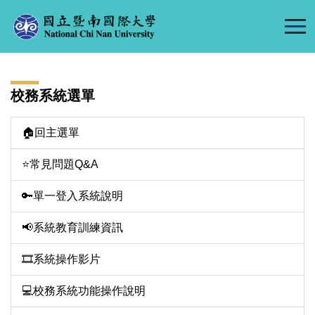
跳
到
主
要
內
校務系統選單
容
區
🏠回主選單
⭐常見問題Q&A
🔑單一登入系統說明
📢系統教育訓練資訊
🎞️系統操作影片
💻校務系統功能操作說明